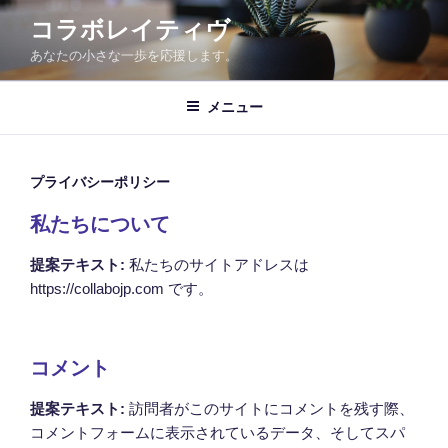
コ
コラボレイティヴ
ン
あなたの小さな一歩を応援します。
テ
ン
ツ
メニュー
へ
ス
キ
プライバシーポリシー
ッ
私たちについて
プ
提案テキスト:
私たちのサイトアドレスは
https://collabojp.com です。
コメント
提案テキスト:
訪問者がこのサイトにコメントを残す際、
コメントフォームに表示されているデータ、そしてスパ